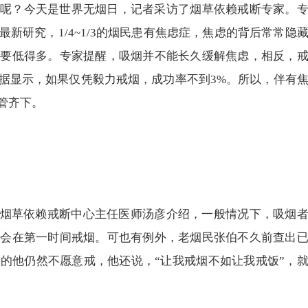
”呢？今天是世界无烟日，记者采访了烟草依赖戒断专家。
新研究，1/4~1/3的烟民患有焦虑症，焦虑的背后常常隐
率要低得多。专家提醒，吸烟并不能长久缓解焦虑，相反，
据显示，如果仅凭毅力戒烟，成功率不到3%。所以，伴有
管齐下。
所烟草依赖戒断中心主任医师汤彦介绍，一般情况下，吸烟
都会在第一时间戒烟。可也有例外，老烟民张伯不久前查出
的他仍然不愿意戒，他还说，“让我戒烟不如让我戒饭”，