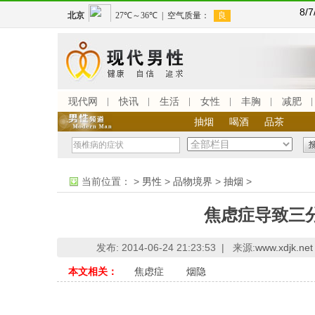
8/
现代网
快讯
生活
女性
丰胸
减肥
抽烟
喝酒
品茶
当前位置：
>
男性
>
品物境界
>
抽烟
>
焦虑症导致三
发布: 2014-06-24 21:23:53 |
来源:
www.xdjk.net
本文相关：
焦虑症
烟隐