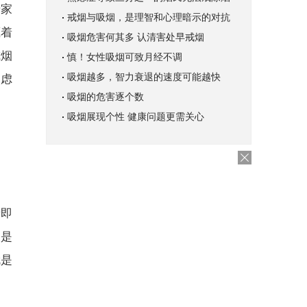
专家
戒烟与吸烟，是理智和心理暗示的对抗
藏着
吸烟危害何其多 认清害处早戒烟
戒烟
慎！女性吸烟可致月经不调
吸烟越多，智力衰退的速度可能越快
焦虑
吸烟的危害逐个数
吸烟展现个性 健康问题更需关心
者即
已是
就是