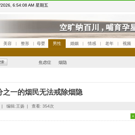
7/2026, 6:54:09 AM 星期五
美容
整形
母婴
男性
婚姻
情感
老年
视频
焦虑症
烟隐
分之一的烟民无法戒除烟隐
|
编辑:王扬 |
查看:
354次