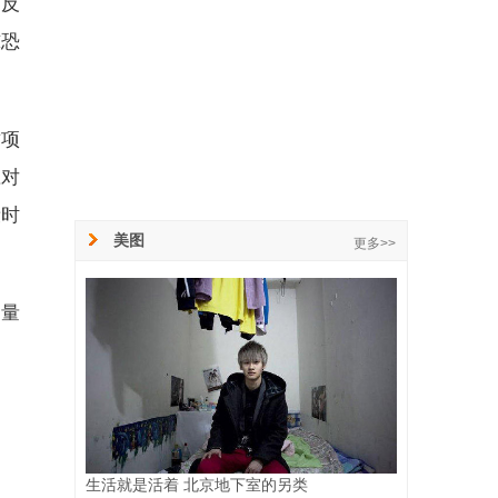
烟反
惊恐
这项
应对
段时
美图
更多>>
力量
生活就是活着 北京地下室的另类