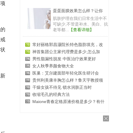
一项
蛋蛋面膜效果怎么样？让你
肌肤护理在我们日常生活中不
可缺少,不管是补水、美白、抗
性的
老等都...
【查看详细】
了戒
常好丽格郭昌灏院长特色脂肪填充，改
症状
神首集团公主家代理费是多少,怎么加
男性脂漏性脱发 中医治疗效果更好
女人秋季养颜食物大全
医巢：艾尔建面部年轻化医生研讨会
重新
贵州利美康丰胸怎么样？鲁天宇教授领
干燥女孩不待见 锁水润肤正当时
收缩毛孔的经典方法
Maione青春定格原液价格是多少？有什