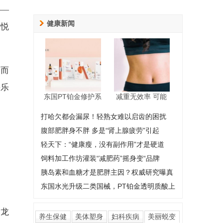
——
健康新闻
愉悦
，而
快乐
东国PT铂金修护系
减重无效率 可能
打哈欠都会漏尿！轻熟女难以启齿的困扰
腹部肥胖身不胖 多是“肾上腺疲劳”引起
轻天下：“健康瘦，没有副作用”才是硬道
饲料加工作坊灌装“减肥药”摇身变“品牌
胰岛素和血糖才是肥胖主因？权威研究曝真
东国水光升级二类国械，PT铂金透明质酸上
金龙
养生保健
美体塑身
妇科疾病
美丽蜕变