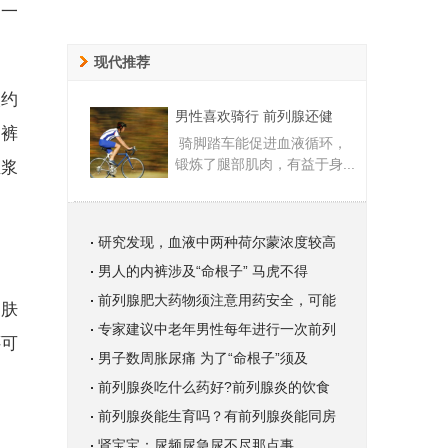
，一
现代推荐
人约
男性喜欢骑行 前列腺还健
内裤
骑脚踏车能促进血液循环，
锻炼了腿部肌肉，有益于身...
血浆
研究发现，血液中两种荷尔蒙浓度较高
男人的内裤涉及“命根子” 马虎不得
前列腺肥大药物须注意用药安全，可能
皮肤
专家建议中老年男性每年进行一次前列
还可
男子数周胀尿痛 为了“命根子”须及
前列腺炎吃什么药好?前列腺炎的饮食
前列腺炎能生育吗？有前列腺炎能同房
肾宝宝：尿频尿急尿不尽那点事