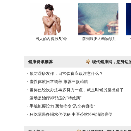
男人的内裤涉及“命
前列腺肥大药物须注
健康资讯推荐
现代健康网，您身边
预防湿疹发作，日常饮食应该注意什么？
虚性体质日常调养 推荐三款药膳
当你已经没办法再多努力一点，就是时候另觅出路了
运动是治疗抑郁症的“特效药”
手腕抓握没力 颈髓病变“恐全身瘫痪”
狂吃蔬果多喝水仍便秘 中医茶饮轻松清除宿便