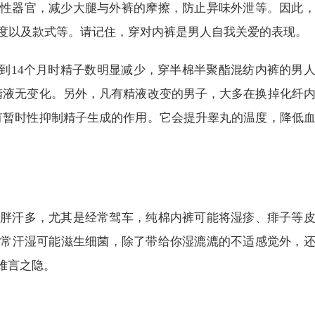
性器官，减少大腿与外裤的摩擦，防止异味外泄等。因此
度以及款式等。请记住，穿对内裤是男人自我关爱的表现。
%到14个月时精子数明显减少，穿半棉半聚酯混纺内裤的男
者精液无变化。另外，凡有精液改变的男子，大多在换掉化纤
裤有暂时性抑制精子生成的作用。它会提升睾丸的温度，降低
胖汗多，尤其是经常驾车，纯棉内裤可能将湿疹、痱子等
经常汗湿可能滋生细菌，除了带给你湿漉漉的不适感觉外，
难言之隐。