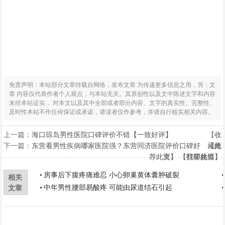
免责声明：本站部分文章转载自网络，发布文章 为传递更多信息之用，另：文
章 内容仅代表作者个人观点，与本站无关。其原创性以及文中陈述文字和内容
未经本站证实， 对本文以及其中全部或者部分内容、文字的真实性、完整性、
及时性本站不作任何保证或承诺，请读者仅作参考，并请自行核实相关内容。
上一篇：
海口琼岛男性医院口碑评价不错【一致好评】
【
收
下一篇：
东营看男性疾病哪家医院强？东营同济医院评价口碑好
藏此
【
推
荐此文
页
】 【
】 【
打印此页
我要挑错
】
】
房事后下腹疼痛难忍 小心卵巢黄体囊肿破裂
相关
中年男性腰部易酸疼 可能由尿道结石引起
文章