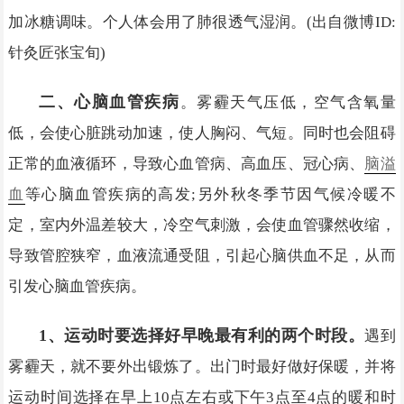
加冰糖调味。个人体会用了肺很透气湿润。(出自微博ID:
针灸匠张宝旬)
二、心脑血管疾病
。雾霾天气压低，空气含氧量
低，会使心脏跳动加速，使人胸闷、气短。同时也会阻碍
正常的血液循环，导致心血管病、高血压、冠心病、
脑溢
血
等心脑血管疾病的高发;另外秋冬季节因气候冷暖不
定，室内外温差较大，冷空气刺激，会使血管骤然收缩，
导致管腔狭窄，血液流通受阻，引起心脑供血不足，从而
引发心脑血管疾病。
1、运动时要选择好早晚最有利的两个时段。
遇到
雾霾天，就不要外出锻炼了。出门时最好做好保暖，并将
运动时间选择在早上10点左右或下午3点至4点的暖和时