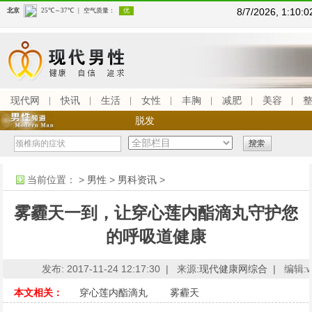
8/7/2026, 1:10
现代网
快讯
生活
女性
丰胸
减肥
美容
脱发
当前位置：
>
男性
>
男科资讯
>
雾霾天一到，让穿心莲内酯滴丸守护您
的呼吸道健康
发布: 2017-11-24 12:17:30 |
来源:
现代健康网综合
|
编辑:ww
本文相关：
穿心莲内酯滴丸
雾霾天