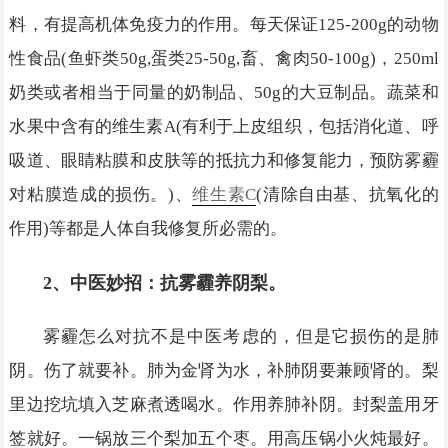
料，有提高机体免疫力的作用。每天保证125-200g的动物
性食品(鱼虾类50g,蛋类25-50g,畜、禽肉50-100g)，250ml
奶类或者相当于同量的奶制品、50g的大豆制品。蔬菜和
水果中含有的维生素A(有利于上皮组织，包括消化道、呼
吸道、眼睛粘膜和皮肤等的抵抗力和修复能力，预防雾霾
对粘膜造成的损伤。)、
维生素C
(清除自由基、抗氧化的
作用)等都是人体自我修复所必需的。
2、中医妙招：抗雾霾养阴梨。
雾霾怎么对抗不是中医考虑的，但是它损伤的是肺
阴。伤了就要补。肺为金肾为水，补肺阴要兼顾肾的。梨
里边挖坑填入芝麻煮透喝水。作用养肺补阴。封梨盖用牙
签就好。一锅放三个梨加五个枣。用高压锅小火炖最好。