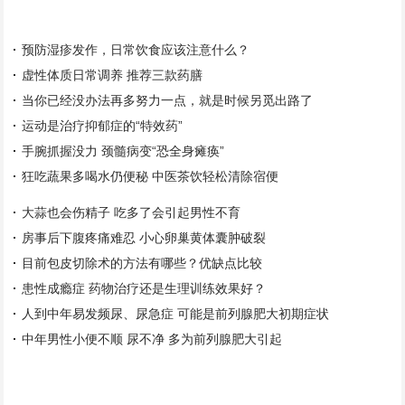
预防湿疹发作，日常饮食应该注意什么？
虚性体质日常调养 推荐三款药膳
当你已经没办法再多努力一点，就是时候另觅出路了
运动是治疗抑郁症的“特效药”
手腕抓握没力 颈髓病变“恐全身瘫痪”
狂吃蔬果多喝水仍便秘 中医茶饮轻松清除宿便
大蒜也会伤精子 吃多了会引起男性不育
房事后下腹疼痛难忍 小心卵巢黄体囊肿破裂
目前包皮切除术的方法有哪些？优缺点比较
患性成瘾症 药物治疗还是生理训练效果好？
人到中年易发频尿、尿急症 可能是前列腺肥大初期症状
中年男性小便不顺 尿不净 多为前列腺肥大引起