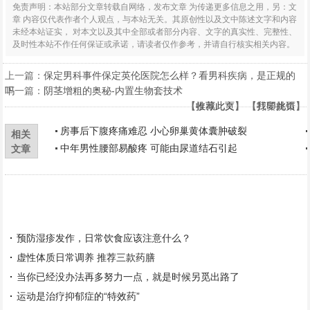
免责声明：本站部分文章转载自网络，发布文章 为传递更多信息之用，另：文
章 内容仅代表作者个人观点，与本站无关。其原创性以及文中陈述文字和内容
未经本站证实， 对本文以及其中全部或者部分内容、文字的真实性、完整性、
及时性本站不作任何保证或承诺，请读者仅作参考，并请自行核实相关内容。
上一篇：
保定男科事件保定英伦医院怎么样？看男科疾病，是正规的
吗
下一篇：
阴茎增粗的奥秘-内置生物套技术
【
【
收藏此页
推荐此文
】 【
】 【
打印此页
我要挑错
】
】
房事后下腹疼痛难忍 小心卵巢黄体囊肿破裂
相关
中年男性腰部易酸疼 可能由尿道结石引起
文章
预防湿疹发作，日常饮食应该注意什么？
虚性体质日常调养 推荐三款药膳
当你已经没办法再多努力一点，就是时候另觅出路了
运动是治疗抑郁症的“特效药”