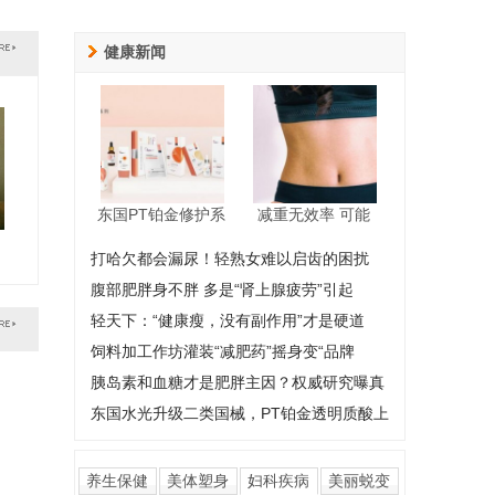
健康新闻
东国PT铂金修护系
减重无效率 可能
打哈欠都会漏尿！轻熟女难以启齿的困扰
腹部肥胖身不胖 多是“肾上腺疲劳”引起
轻天下：“健康瘦，没有副作用”才是硬道
饲料加工作坊灌装“减肥药”摇身变“品牌
胰岛素和血糖才是肥胖主因？权威研究曝真
东国水光升级二类国械，PT铂金透明质酸上
养生保健
美体塑身
妇科疾病
美丽蜕变