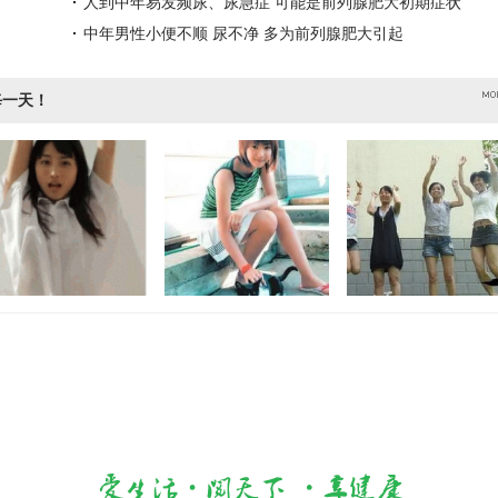
人到中年易发频尿、尿急症 可能是前列腺肥大初期症状
中年男性小便不顺 尿不净 多为前列腺肥大引起
每一天！
女的曼妙身姿
亲爱的，我想你了
超强PS图没有做不到