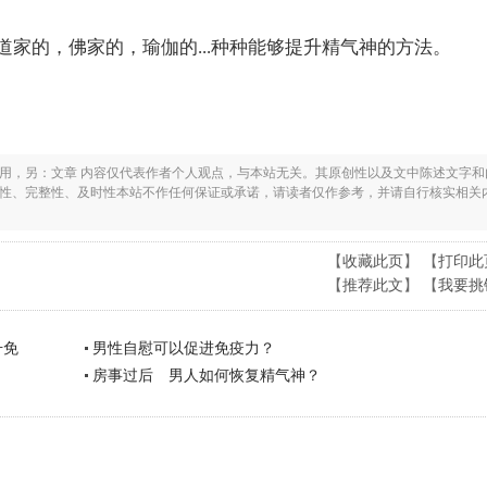
家的，佛家的，瑜伽的...种种能够提升精气神的方法。
之用，另：文章 内容仅代表作者个人观点，与本站无关。其原创性以及文中陈述文字和
实性、完整性、及时性本站不作任何保证或承诺，请读者仅作参考，并请自行核实相关
【
收藏此页
】 【
打印此
【
推荐此文
】 【
我要挑
升免
男性自慰可以促进免疫力？
房事过后 男人如何恢复精气神？