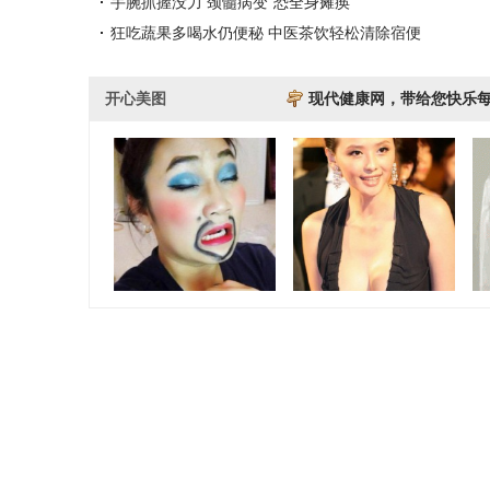
手腕抓握没力 颈髓病变“恐全身瘫痪”
狂吃蔬果多喝水仍便秘 中医茶饮轻松清除宿便
开心美图
现代健康网，带给您快乐
尝尝做大老爷们的感
网络精彩图片集
美