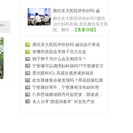
蛋蛋面膜效果怎么样？让你
肌肤护理在我们日常生活中不
可缺少,不管是补水、美白、抗
老等都...
【查看详细】
常好丽格郭昌灏院长特色脂肪填充，改
神首集团公主家代理费是多少,怎么加
男性脂漏性脱发 中医治疗效果更好
女人秋季养颜食物大全
医巢：艾尔建面部年轻化医生研讨会
贵州利美康丰胸怎么样？鲁天宇教授领
干燥女孩不待见 锁水润肤正当时
收缩毛孔的经典方法
Maione青春定格原液价格是多少？有什