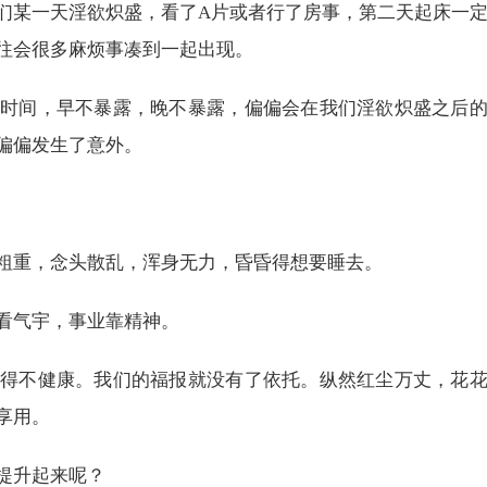
们某一天淫欲炽盛，看了A片或者行了房事，第二天起床一
往会很多麻烦事凑到一起出现。
时间，早不暴露，晚不暴露，偏偏会在我们淫欲炽盛之后
偏偏发生了意外。
粗重，念头散乱，浑身无力，昏昏得想要睡去。
看气宇，事业靠精神。
得不健康。我们的福报就没有了依托。纵然红尘万丈，花
享用。
提升起来呢？