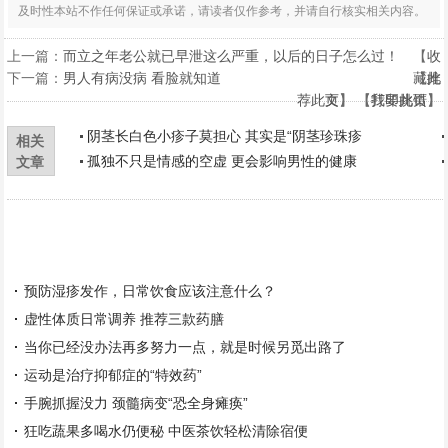
及时性本站不作任何保证或承诺，请读者仅作参考，并请自行核实相关内容。
上一篇：
而立之年老公就已早泄这么严重，以后的日子怎么过！
【
收
下一篇：
男人有病没病 看脸就知道
藏此
【
推
荐此文
页
】 【
】 【
打印此页
我要挑错
】
】
阴茎长白色小疹子莫担心 其实是“阴茎珍珠疹
相关
孤独不只是情感的空虚 更会影响男性的健康
文章
预防湿疹发作，日常饮食应该注意什么？
虚性体质日常调养 推荐三款药膳
当你已经没办法再多努力一点，就是时候另觅出路了
运动是治疗抑郁症的“特效药”
手腕抓握没力 颈髓病变“恐全身瘫痪”
狂吃蔬果多喝水仍便秘 中医茶饮轻松清除宿便