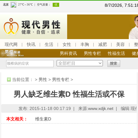
8/7/2026, 7:51
现代网
快讯
生活
女性
丰胸
减肥
美容
男科资讯
男性专栏
性福生活
健
当前位置：
>
男性
>
男性专栏
>
男人缺乏维生素D 性福生活或不保
发布: 2015-11-18 00:17:19 |
来源:
www.xdjk.net
|
编辑:现
本文相关：
维生素D